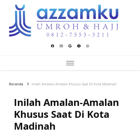
Azzamku Umroh dan Hajj
UMROH LUXURY PEKANBARU
Beranda
Inilah Amalan-Amalan Khusus Saat Di Kota Madinah
Inilah Amalan-Amalan
Khusus Saat Di Kota
Madinah