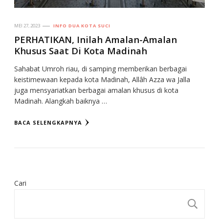
MEI 27, 2023
INFO DUA KOTA SUCI
PERHATIKAN, Inilah Amalan-Amalan
Khusus Saat Di Kota Madinah
Sahabat Umroh riau, di samping memberikan berbagai
keistimewaan kepada kota Madinah, Allâh Azza wa Jalla
juga mensyariatkan berbagai amalan khusus di kota
Madinah. Alangkah baiknya …
BACA SELENGKAPNYA
Cari
CA