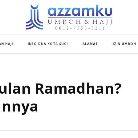
Azzamku Umroh d
UMROH LUXURY PEKANBARU
N HAJI
INFO DUA KOTA SUCI
ALAMAT
IZIN UMROH
Dibulan Ramadhan?
annya