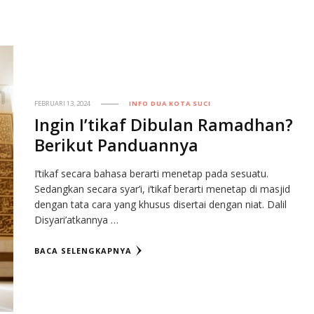
FEBRUARI 13, 2024
INFO DUA KOTA SUCI
Ingin I’tikaf Dibulan Ramadhan?
Berikut Panduannya
I’tikaf secara bahasa berarti menetap pada sesuatu.
Sedangkan secara syar’i, i’tikaf berarti menetap di masjid
dengan tata cara yang khusus disertai dengan niat. Dalil
Disyari’atkannya …
BACA SELENGKAPNYA