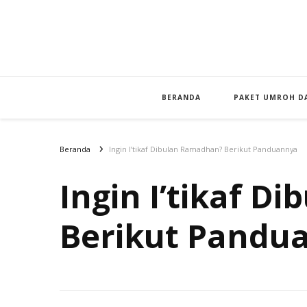
BERANDA
PAKET UMROH DA
Beranda
Ingin I’tikaf Dibulan Ramadhan? Berikut Panduannya
Ingin I’tikaf 
Berikut Pandu