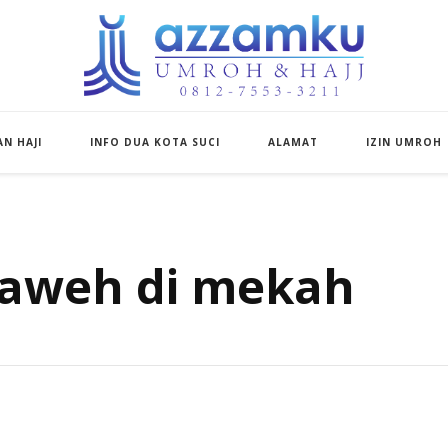
Azzamku Umroh d
UMROH LUXURY PEKANBARU
N HAJI
INFO DUA KOTA SUCI
ALAMAT
IZIN UMROH
raweh di mekah