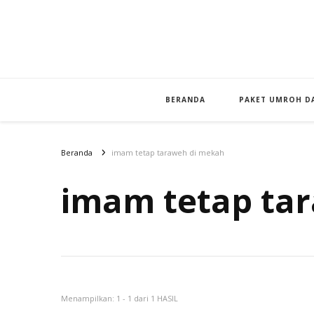
BERANDA
PAKET UMROH DA
Beranda
imam tetap taraweh di mekah
imam tetap ta
Menampilkan: 1 - 1 dari 1 HASIL