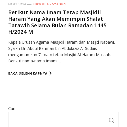
MARET 5, 2024
INFO DUA KOTA SUCI
Berikut Nama Imam Tetap Masjidil
Haram Yang Akan Memimpin Shalat
Tarawih Selama Bulan Ramadan 1445
H/2024 M
Kepala Urusan Agama Masjidil Haram dan Masjid Nabawi,
Syaikh Dr. Abdul Rahman bin Abdulaziz Al-Sudais
mengumumkan 7 imam tetap Masjid Al-Haram Makkah.
Berikut nama-nama Imam …
BACA SELENGKAPNYA
Cari
CA