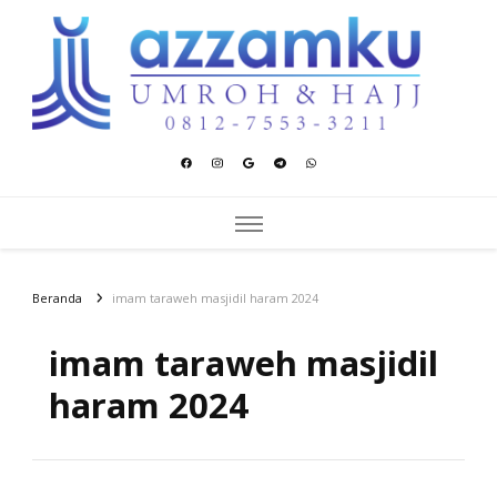
Azzamku Umroh dan Hajj
UMROH LUXURY PEKANBARU
Beranda
imam taraweh masjidil haram 2024
imam taraweh masjidil
haram 2024