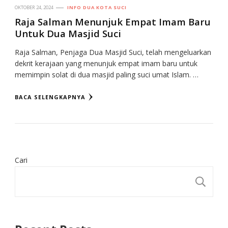
OKTOBER 24, 2024
INFO DUA KOTA SUCI
Raja Salman Menunjuk Empat Imam Baru
Untuk Dua Masjid Suci
Raja Salman, Penjaga Dua Masjid Suci, telah mengeluarkan
dekrit kerajaan yang menunjuk empat imam baru untuk
memimpin solat di dua masjid paling suci umat Islam. …
BACA SELENGKAPNYA
Cari
CA