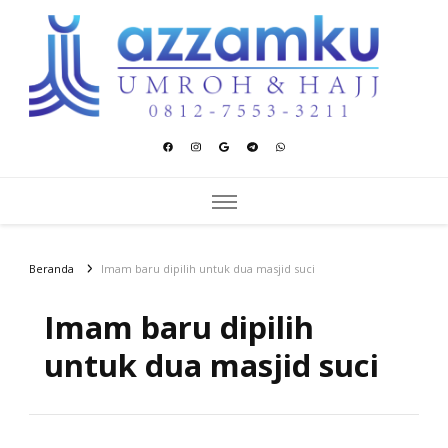
Azzamku Umroh dan Hajj
UMROH LUXURY PEKANBARU
Beranda
Imam baru dipilih untuk dua masjid suci
Imam baru dipilih
untuk dua masjid suci