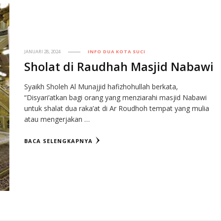
JANUARI 28, 2024
INFO DUA KOTA SUCI
Sholat di Raudhah Masjid Nabawi
Syaikh Sholeh Al Munajjid hafizhohullah berkata,
“Disyari’atkan bagi orang yang menziarahi masjid Nabawi
untuk shalat dua raka’at di Ar Roudhoh tempat yang mulia
atau mengerjakan …
BACA SELENGKAPNYA