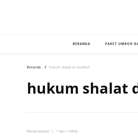
BERANDA
PAKET UMROH DA
Beranda
hukum shalat di raudhah
hukum shalat 
Menampilkan: 1 - 1 dari 1 HASIL