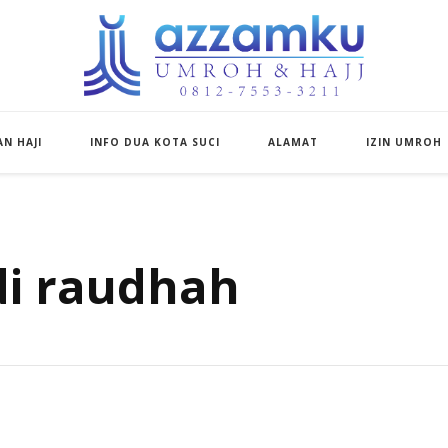
Azzamku Umroh d
UMROH LUXURY PEKANBARU
N HAJI
INFO DUA KOTA SUCI
ALAMAT
IZIN UMROH
di raudhah