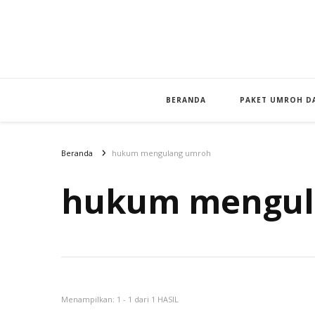
BERANDA
PAKET UMROH DA
Beranda
hukum mengulang umroh
hukum mengul
Menampilkan: 1 - 1 dari 1 HASIL