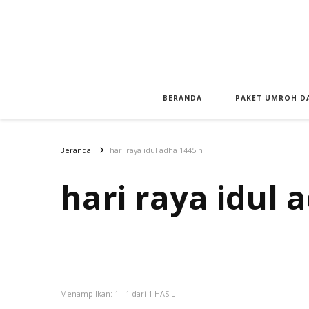
BERANDA
PAKET UMROH DA
Beranda
hari raya idul adha 1445 h
hari raya idul 
Menampilkan: 1 - 1 dari 1 HASIL