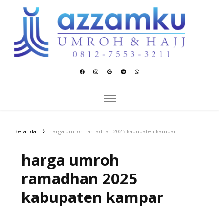
Azzamku Umroh dan Hajj
UMROH LUXURY PEKANBARU
Beranda
harga umroh ramadhan 2025 kabupaten kampar
harga umroh
ramadhan 2025
kabupaten kampar