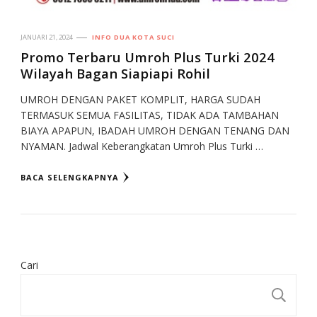
JANUARI 21, 2024
INFO DUA KOTA SUCI
Promo Terbaru Umroh Plus Turki 2024
Wilayah Bagan Siapiapi Rohil
UMROH DENGAN PAKET KOMPLIT, HARGA SUDAH
TERMASUK SEMUA FASILITAS, TIDAK ADA TAMBAHAN
BIAYA APAPUN, IBADAH UMROH DENGAN TENANG DAN
NYAMAN. Jadwal Keberangkatan Umroh Plus Turki …
BACA SELENGKAPNYA
Cari
CA