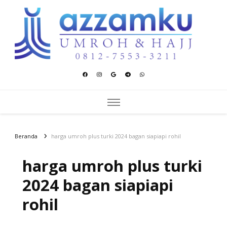
Azzamku Umroh dan Hajj
UMROH LUXURY PEKANBARU
Beranda
harga umroh plus turki 2024 bagan siapiapi rohil
harga umroh plus turki
2024 bagan siapiapi
rohil