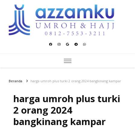
Azzamku Umroh dan Hajj
UMROH LUXURY PEKANBARU
Beranda
harga umroh plus turki 2 orang 2024 bangkinang kampar
harga umroh plus turki
2 orang 2024
bangkinang kampar