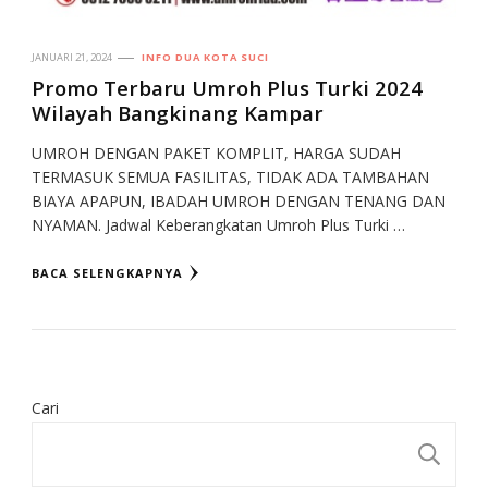
JANUARI 21, 2024
INFO DUA KOTA SUCI
Promo Terbaru Umroh Plus Turki 2024
Wilayah Bangkinang Kampar
UMROH DENGAN PAKET KOMPLIT, HARGA SUDAH
TERMASUK SEMUA FASILITAS, TIDAK ADA TAMBAHAN
BIAYA APAPUN, IBADAH UMROH DENGAN TENANG DAN
NYAMAN. Jadwal Keberangkatan Umroh Plus Turki …
BACA SELENGKAPNYA
Cari
CA