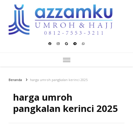
Azzamku Umroh dan Hajj
UMROH LUXURY PEKANBARU
Beranda
harga umroh pangkalan kerinci 2025
harga umroh
pangkalan kerinci 2025