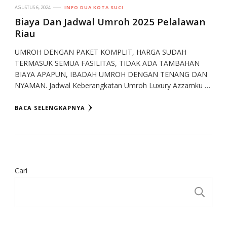
AGUSTUS 6, 2024
INFO DUA KOTA SUCI
Biaya Dan Jadwal Umroh 2025 Pelalawan
Riau
UMROH DENGAN PAKET KOMPLIT, HARGA SUDAH
TERMASUK SEMUA FASILITAS, TIDAK ADA TAMBAHAN
BIAYA APAPUN, IBADAH UMROH DENGAN TENANG DAN
NYAMAN. Jadwal Keberangkatan Umroh Luxury Azzamku …
BACA SELENGKAPNYA
Cari
CA