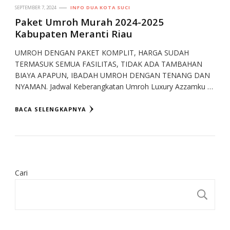
SEPTEMBER 7, 2024
INFO DUA KOTA SUCI
Paket Umroh Murah 2024-2025
Kabupaten Meranti Riau
UMROH DENGAN PAKET KOMPLIT, HARGA SUDAH
TERMASUK SEMUA FASILITAS, TIDAK ADA TAMBAHAN
BIAYA APAPUN, IBADAH UMROH DENGAN TENANG DAN
NYAMAN. Jadwal Keberangkatan Umroh Luxury Azzamku …
BACA SELENGKAPNYA
Cari
CA