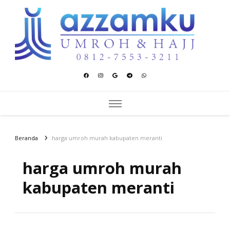
Azzamku Umroh dan Hajj
UMROH LUXURY PEKANBARU
Beranda
harga umroh murah kabupaten meranti
harga umroh murah
kabupaten meranti