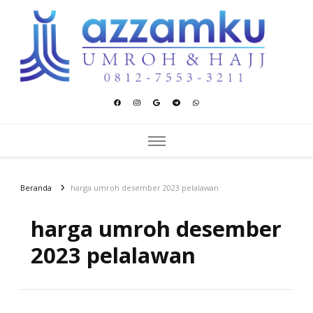
Azzamku Umroh dan Hajj
UMROH LUXURY PEKANBARU
Beranda
harga umroh desember 2023 pelalawan
harga umroh desember
2023 pelalawan