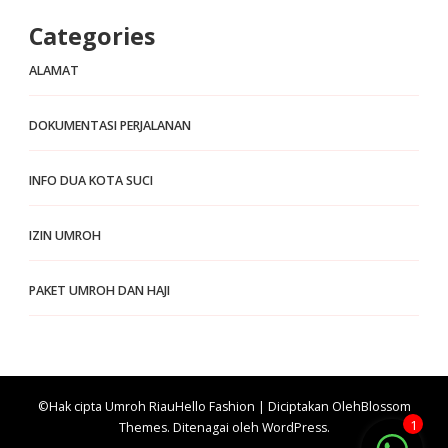
Categories
ALAMAT
DOKUMENTASI PERJALANAN
INFO DUA KOTA SUCI
IZIN UMROH
PAKET UMROH DAN HAJI
©Hak cipta Umroh Riau
Hello Fashion | Diciptakan Oleh
Blossom
1
Themes
. Ditenagai oleh
WordPress
.