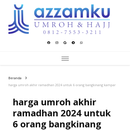
Azzamku Umroh dan Hajj
UMROH LUXURY PEKANBARU
Beranda
harga umroh akhir ramadhan 2024 untuk 6 orang bangkinang kampar
harga umroh akhir
ramadhan 2024 untuk
6 orang bangkinang