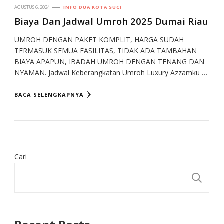
AGUSTUS 6, 2024
INFO DUA KOTA SUCI
Biaya Dan Jadwal Umroh 2025 Dumai Riau
UMROH DENGAN PAKET KOMPLIT, HARGA SUDAH
TERMASUK SEMUA FASILITAS, TIDAK ADA TAMBAHAN
BIAYA APAPUN, IBADAH UMROH DENGAN TENANG DAN
NYAMAN. Jadwal Keberangkatan Umroh Luxury Azzamku …
BACA SELENGKAPNYA
Cari
CA