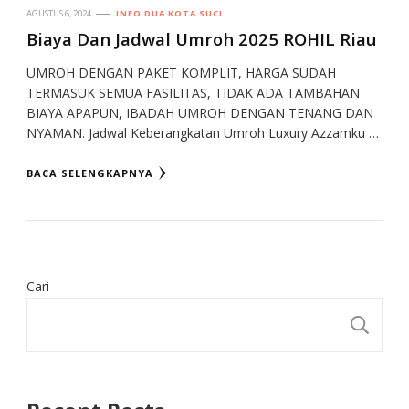
AGUSTUS 6, 2024
INFO DUA KOTA SUCI
Biaya Dan Jadwal Umroh 2025 ROHIL Riau
UMROH DENGAN PAKET KOMPLIT, HARGA SUDAH
TERMASUK SEMUA FASILITAS, TIDAK ADA TAMBAHAN
BIAYA APAPUN, IBADAH UMROH DENGAN TENANG DAN
NYAMAN. Jadwal Keberangkatan Umroh Luxury Azzamku …
BACA SELENGKAPNYA
Cari
CA