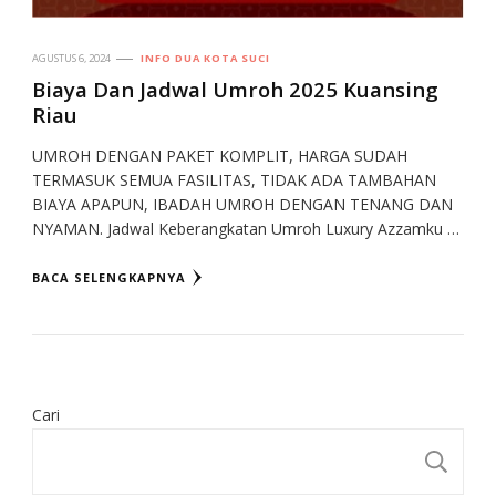
AGUSTUS 6, 2024
INFO DUA KOTA SUCI
Biaya Dan Jadwal Umroh 2025 Kuansing
Riau
UMROH DENGAN PAKET KOMPLIT, HARGA SUDAH
TERMASUK SEMUA FASILITAS, TIDAK ADA TAMBAHAN
BIAYA APAPUN, IBADAH UMROH DENGAN TENANG DAN
NYAMAN. Jadwal Keberangkatan Umroh Luxury Azzamku …
BACA SELENGKAPNYA
Cari
CA