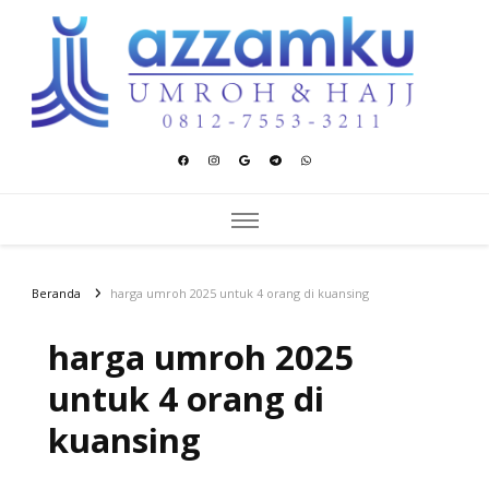
Azzamku Umroh dan Hajj
UMROH LUXURY PEKANBARU
Beranda
harga umroh 2025 untuk 4 orang di kuansing
harga umroh 2025
untuk 4 orang di
kuansing