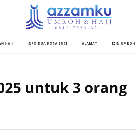
Azzamku Umroh d
UMROH LUXURY PEKANBARU
N HAJI
INFO DUA KOTA SUCI
ALAMAT
IZIN UMROH
025 untuk 3 orang