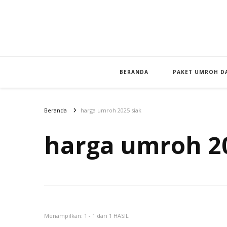
BERANDA
PAKET UMROH DA
Beranda
harga umroh 2025 siak
harga umroh 20
Menampilkan: 1 - 1 dari 1 HASIL