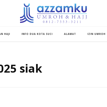
Azzamku Umroh d
UMROH LUXURY PEKANBARU
N HAJI
INFO DUA KOTA SUCI
ALAMAT
IZIN UMROH
25 siak