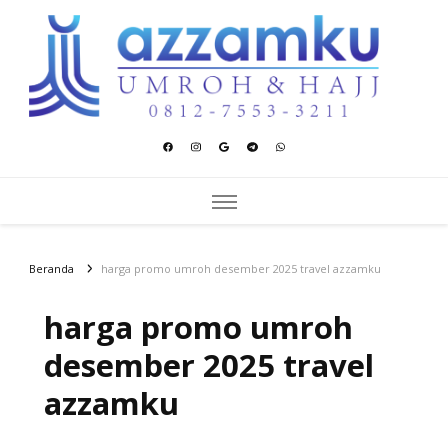
Azzamku Umroh dan Hajj
UMROH LUXURY PEKANBARU
Beranda
harga promo umroh desember 2025 travel azzamku
harga promo umroh
desember 2025 travel
azzamku