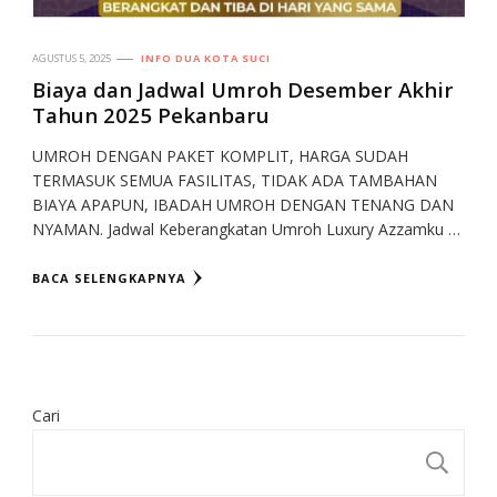
AGUSTUS 5, 2025
INFO DUA KOTA SUCI
Biaya dan Jadwal Umroh Desember Akhir
Tahun 2025 Pekanbaru
UMROH DENGAN PAKET KOMPLIT, HARGA SUDAH
TERMASUK SEMUA FASILITAS, TIDAK ADA TAMBAHAN
BIAYA APAPUN, IBADAH UMROH DENGAN TENANG DAN
NYAMAN. Jadwal Keberangkatan Umroh Luxury Azzamku …
BACA SELENGKAPNYA
Cari
CA