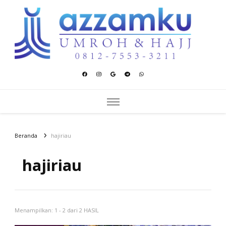
Azzamku Umroh dan Hajj
UMROH LUXURY PEKANBARU
Beranda
hajiriau
hajiriau
Menampilkan: 1 - 2 dari 2 HASIL