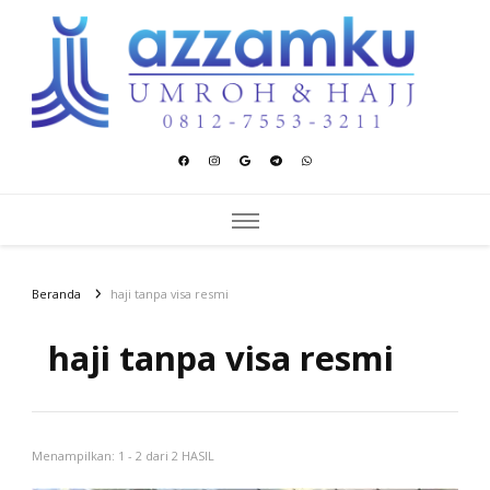
Azzamku Umroh dan Hajj
UMROH LUXURY PEKANBARU
Beranda
haji tanpa visa resmi
haji tanpa visa resmi
Menampilkan: 1 - 2 dari 2 HASIL