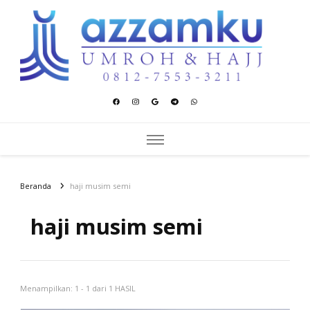
Azzamku Umroh dan Hajj
UMROH LUXURY PEKANBARU
Beranda
haji musim semi
haji musim semi
Menampilkan: 1 - 1 dari 1 HASIL