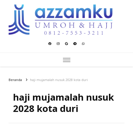
Azzamku Umroh dan Hajj
UMROH LUXURY PEKANBARU
Beranda
haji mujamalah nusuk 2028 kota duri
haji mujamalah nusuk
2028 kota duri