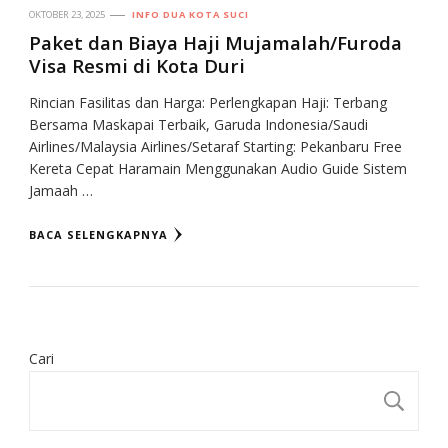
OKTOBER 23, 2025
INFO DUA KOTA SUCI
Paket dan Biaya Haji Mujamalah/Furoda
Visa Resmi di Kota Duri
Rincian Fasilitas dan Harga: Perlengkapan Haji: Terbang
Bersama Maskapai Terbaik, Garuda Indonesia/Saudi
Airlines/Malaysia Airlines/Setaraf Starting: Pekanbaru Free
Kereta Cepat Haramain Menggunakan Audio Guide Sistem
Jamaah …
BACA SELENGKAPNYA
Cari
CA