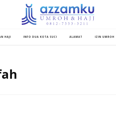
Azzamku Umroh d
UMROH LUXURY PEKANBARU
N HAJI
INFO DUA KOTA SUCI
ALAMAT
IZIN UMROH
fah