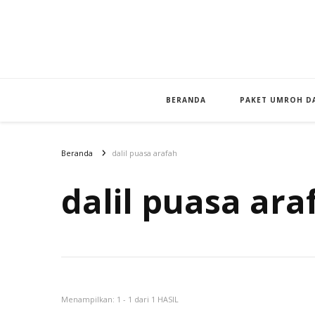
BERANDA
PAKET UMROH DA
Beranda
dalil puasa arafah
dalil puasa ara
Menampilkan: 1 - 1 dari 1 HASIL