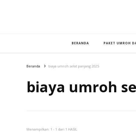
BERANDA
PAKET UMROH DA
Beranda
biaya umroh selat panjang 2025
biaya umroh se
Menampilkan: 1 - 1 dari 1 HASIL