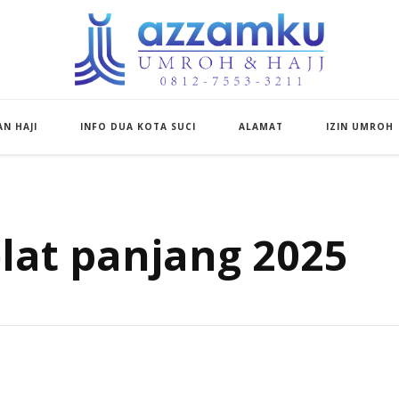
Azzamku Umroh d
UMROH LUXURY PEKANBARU
N HAJI
INFO DUA KOTA SUCI
ALAMAT
IZIN UMROH
lat panjang 2025