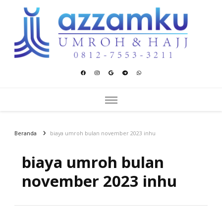
Azzamku Umroh dan Hajj
UMROH LUXURY PEKANBARU
Beranda
biaya umroh bulan november 2023 inhu
biaya umroh bulan
november 2023 inhu