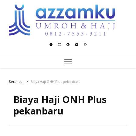
Azzamku Umroh dan Hajj
UMROH LUXURY PEKANBARU
Beranda
Biaya Haji ONH Plus pekanbaru
Biaya Haji ONH Plus
pekanbaru