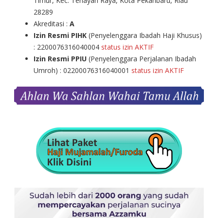
Timur, Kec. Tenayan Raya, Kota Pekanbaru, Riau
28289
Akreditasi :
A
Izin Resmi PIHK
(Penyelenggara Ibadah Haji Khusus)
: 2200076316040004
status izin AKTIF
Izin Resmi PPIU
(Penyelenggara Perjalanan Ibadah
Umroh) : 02200076316040001
status izin AKTIF