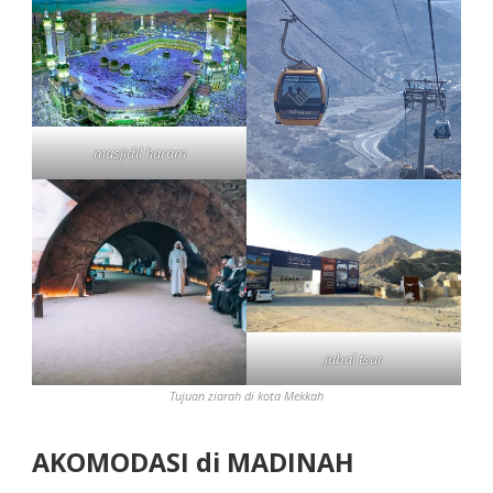
masjidil haram
jabal tsur
Tujuan ziarah di kota Mekkah
AKOMODASI di MADINAH