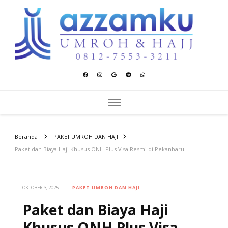
Azzamku Umroh dan Hajj
UMROH LUXURY PEKANBARU
Beranda
PAKET UMROH DAN HAJI
Paket dan Biaya Haji Khusus ONH Plus Visa Resmi di Pekanbaru
OKTOBER 3, 2025
PAKET UMROH DAN HAJI
Paket dan Biaya Haji
Khusus ONH Plus Visa