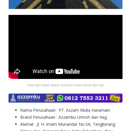
lihat lebih dekat kantor azzamku travel umroh dan haji
Nama Perusahaan : PT. Azzam Mulia Haramain
Brand Perusahaan : Azzamku Umroh dan Hajj
Alamat : Jl. H. Imam Munandar No.5A, Tengkerang