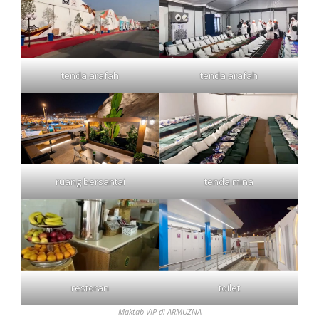
tenda arafah
tenda arafah
ruang bersantai
tenda mina
restoran
toilet
Maktab VIP di ARMUZNA