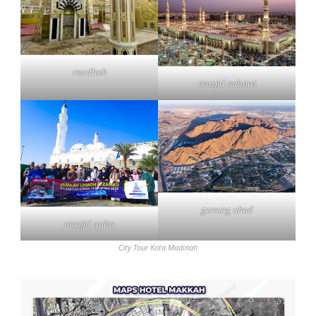
raudhoh
masjid nabawi
gunung uhud
masjid quba
City Tour Kota Madinah