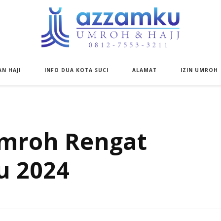
Azzamku Umroh d
UMROH LUXURY PEKANBARU
N HAJI
INFO DUA KOTA SUCI
ALAMAT
IZIN UMROH
umroh Rengat
u 2024