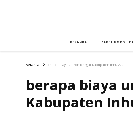
BERANDA
PAKET UMROH DA
Beranda
berapa biaya umroh Rengat Kabupaten Inhu 2024
berapa biaya 
Kabupaten Inh