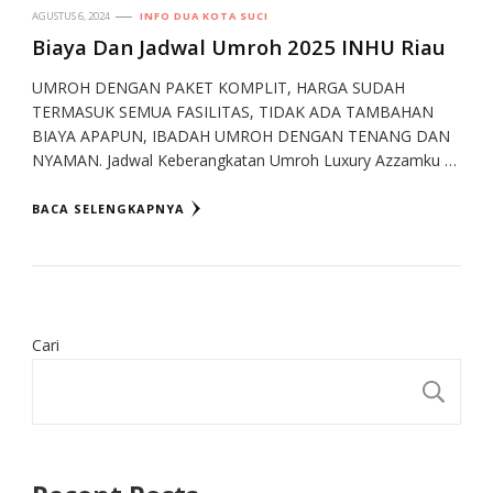
AGUSTUS 6, 2024
INFO DUA KOTA SUCI
Biaya Dan Jadwal Umroh 2025 INHU Riau
UMROH DENGAN PAKET KOMPLIT, HARGA SUDAH
TERMASUK SEMUA FASILITAS, TIDAK ADA TAMBAHAN
BIAYA APAPUN, IBADAH UMROH DENGAN TENANG DAN
NYAMAN. Jadwal Keberangkatan Umroh Luxury Azzamku …
BACA SELENGKAPNYA
Cari
CA