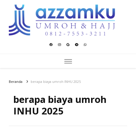
Azzamku Umroh dan Hajj
UMROH LUXURY PEKANBARU
Beranda
berapa biaya umroh INHU 2025
berapa biaya umroh
INHU 2025