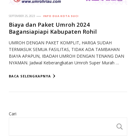
SEPTEMBER 25, 2023
INFO DUA KOTA SUCI
Biaya dan Paket Umroh 2024
Bagansiapiapi Kabupaten Rohil
UMROH DENGAN PAKET KOMPLIT, HARGA SUDAH
TERMASUK SEMUA FASILITAS, TIDAK ADA TAMBAHAN
BIAYA APAPUN, IBADAH UMROH DENGAN TENANG DAN
NYAMAN. Jadwal Keberangkatan Umroh Super Murah …
BACA SELENGKAPNYA
Cari
CA