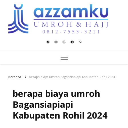
Azzamku Umroh dan Hajj
UMROH LUXURY PEKANBARU
Beranda
berapa biaya umroh Bagansiapiapi Kabupaten Rohil 2024
berapa biaya umroh
Bagansiapiapi
Kabupaten Rohil 2024