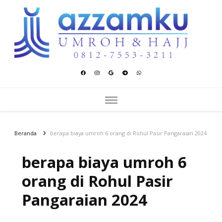
Azzamku Umroh dan Hajj
UMROH LUXURY PEKANBARU
Beranda
berapa biaya umroh 6 orang di Rohul Pasir Pangaraian 2024
berapa biaya umroh 6
orang di Rohul Pasir
Pangaraian 2024