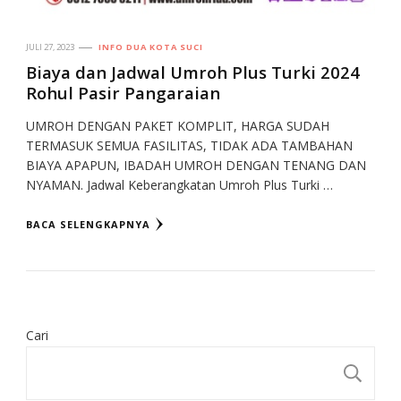
JULI 27, 2023
INFO DUA KOTA SUCI
Biaya dan Jadwal Umroh Plus Turki 2024
Rohul Pasir Pangaraian
UMROH DENGAN PAKET KOMPLIT, HARGA SUDAH
TERMASUK SEMUA FASILITAS, TIDAK ADA TAMBAHAN
BIAYA APAPUN, IBADAH UMROH DENGAN TENANG DAN
NYAMAN. Jadwal Keberangkatan Umroh Plus Turki …
BACA SELENGKAPNYA
Cari
CA