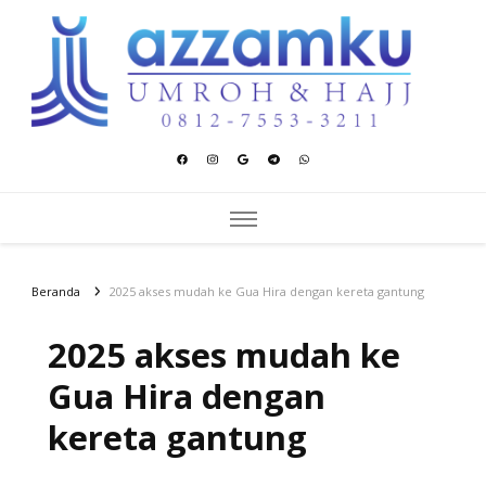
Azzamku Umroh dan Hajj
UMROH LUXURY PEKANBARU
Beranda
2025 akses mudah ke Gua Hira dengan kereta gantung
2025 akses mudah ke
Gua Hira dengan
kereta gantung