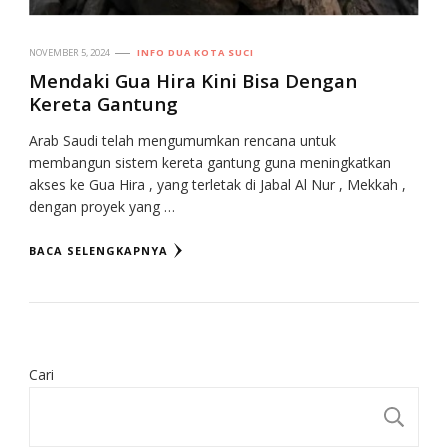
NOVEMBER 5, 2024
INFO DUA KOTA SUCI
Mendaki Gua Hira Kini Bisa Dengan
Kereta Gantung
Arab Saudi telah mengumumkan rencana untuk
membangun sistem kereta gantung guna meningkatkan
akses ke Gua Hira , yang terletak di Jabal Al Nur , Mekkah ,
dengan proyek yang …
BACA SELENGKAPNYA
Cari
CA