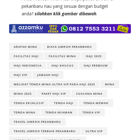
pekanbaru riau yang sesuai dengan budget
anda?
silahkan klik gambar dibawah
.
ARAFAH MINA
BIAYA UMROH PEKANBARU
FASILITAS HAJI
FASILITAS MINA
HAJI 2025
HAJI INDONESIA
HAJI KHUSUS
HAJI PREMIUM
HAJI VIP
JAMAAH HAJI
MELIHAT TENDA MINA ULTRA VIP PADA HAJI 2025
MINA
MINA 2025
PAKET HAJI VIP
SUASANA MINA
TENDA EKSKLUSIF
TENDA HAJI
TENDA MEWAH
TENDA MINA
TENDA NYAMAN
TENDA VIP
TRAVEL UMROH PEKANBARU
TRAVEL UMROH TERBAIK PEKANBARU
ULTRA VIP