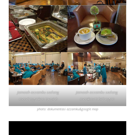
jamaah azzamku sedang
jamaah azzamku sedang
mendengarkan tausiah
menikmati hidangan
photo: dokumentasi azzamku&google map