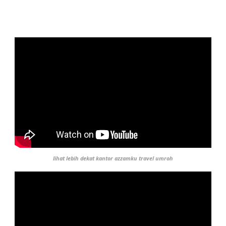
lihat lebih dekat kantor azzamku travel umroh