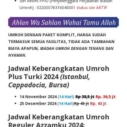
Izin Resmi PPIU (Penyelenggara Perjalanan Ibadah
Umroh) : 02200076316040001
status izin AKTIF
UMROH DENGAN PAKET KOMPLIT, HARGA SUDAH
TERMASUK SEMUA FASILITAS, TIDAK ADA TAMBAHAN
BIAYA APAPUN
,
IBADAH UMROH DENGAN TENANG DAN
NYAMAN.
Jadwal Keberangkatan Umroh
Plus Turki 2024
(Istanbul,
Cappadocia, Bursa)
14 November 2024
(
14 Hari
)
Rp 38,5 jt
Rp. 36,5 jt
25 Desember 2024
(
14 Hari
)
Rp 45 jt
Rp. 43 jt
Jadwal Keberangkatan Umroh
Reguler Azzamku 2024: