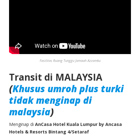
Fasilitas Ruang Tunggu Jamaah Azzamku
Transit di MALAYSIA
(
Khusus umroh plus turki
tidak menginap di
malaysia
)
Menginap di
AnCasa Hotel Kuala Lumpur by Ancasa
Hotels & Resorts Bintang 4/Setaraf