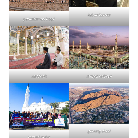
kebun kurma
pemakaman baqi’
raudhoh
masjid nabawi
gunung uhud
masjid quba