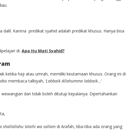
iau.
a dalil. Karena predikat syahid adalah predikat khusus. Hanya bisa
pelajari di:
Apa Itu Mati Syahid?
hram
ik ketika haji atau umrah, memiliki keutamaan khusus. Orang ini di
ndisi membaca talbiyah,
‘Labbaik Allahumma labbaik…’
ri wewangian dan tidak boleh ditutup kepalanya. Dipertahankan
ta,
bi
shallallahu ‘alaihi wa sallam
di Arafah, tiba-tiba ada orang yang