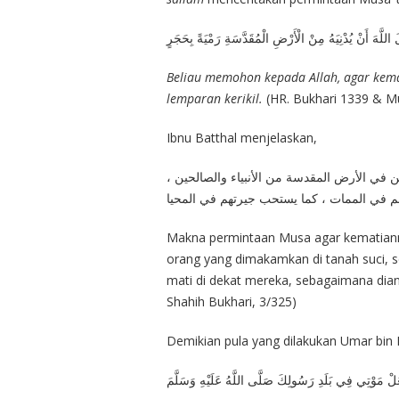
 اللَّهَ أَنْ يُدْنِيَهُ مِنْ الْأَرْضِ الْمُقَدَّسَةِ رَمْيَةً بِحَجَرٍ
Beliau memohon kepada Allah, agar kemat
lemparan kerikil.
(HR. Bukhari 1339 & M
Ibnu Batthal menjelaskan,
ن في الأرض المقدسة من الأنبياء والصالحين
 في الممات ، كما يستحب جيرتهم في المحيا
Makna permintaan Musa agar kematiann
orang yang dimakamkan di tanah suci, se
mati di dekat mereka, sebagaimana dian
Shahih Bukhari, 3/325)
Demikian pula yang dilakukan Umar bin
لْ مَوْتِي فِي بَلَدِ رَسُولِكَ صَلَّى اللَّهُ عَلَيْهِ وَسَلَّمَ