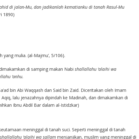
yahid di jalan-Mu, dan jadikanlah kematianku di tanah Rasul-Mu
i 1890)
 yang mulia. (al-Majmu’, 5/106).
 dimakamkan di samping makan Nabi
shallallahu ‘alaihi wa
llahu ‘anhu.
 Sa’ad bin Abi Waqqash dan Said bin Zaid. Diceritakan oleh Imam
h Aqiq, lalu jenazahnya dipindah ke Madinah, dan dimakamkan di
ihkan Ibnu Abdil Bar dalam al-Istidzkar)
eutamaan meninggal di tanah suci. Seperti meninggal di tanah
shallallahu ‘alaihi wa sallam
menjanjikan, muslim yang meninggal di