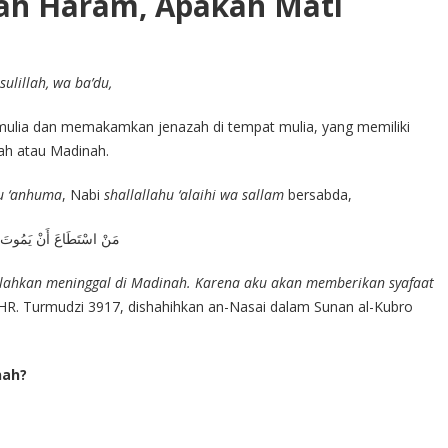
nah Haram, Apakah Mati
ulillah, wa ba’du,
 mulia dan memakamkan jenazah di tempat mulia, yang memiliki
kah atau Madinah.
u ‘anhuma
, Nabi
shallallahu ‘alaihi wa sallam
bersabda,
مَنْ اسْتَطَاعَ أَنْ يَمُوتَ بِا
silahkan meninggal di Madinah. Karena aku akan memberikan syafaat
HR. Turmudzi 3917, dishahihkan an-Nasai dalam Sunan al-Kubro
nah?