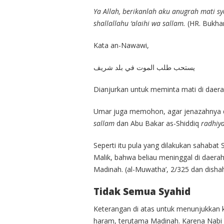
Ya Allah, berikanlah aku anugrah mati s
shallallahu ‘alaihi wa sallam.
(HR. Bukhar
Kata an-Nawawi,
يستحب طلب الموت في بلد شريف
Dianjurkan untuk meminta mati di daerah
Umar juga memohon, agar jenazahnya
sallam
dan Abu Bakar as-Shiddiq
radhiya
Seperti itu pula yang dilakukan sahabat
Malik, bahwa beliau meninggal di daera
Madinah. (al-Muwatha’, 2/325 dan dishah
Tidak Semua Syahid
Keterangan di atas untuk menunjukkan k
haram, terutama Madinah. Karena Nabi