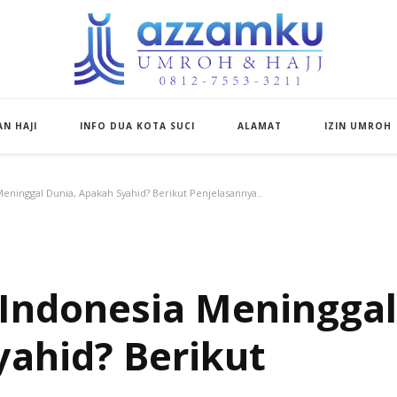
Azzamku Umroh d
UMROH LUXURY PEKANBARU
N HAJI
INFO DUA KOTA SUCI
ALAMAT
IZIN UMROH
Meninggal Dunia, Apakah Syahid? Berikut Penjelasannya..
 Indonesia Meninggal
yahid? Berikut