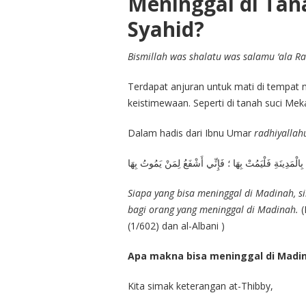
Meninggal di Ta
Syahid?
Bismillah was shalatu was salamu ‘ala Ras
Terdapat anjuran untuk mati di tempat
keistimewaan. Seperti di tanah suci Me
Dalam hadis dari Ibnu Umar
radhiyallah
لْمَدِينَةِ فَلْيَمُتْ بِهَا ؛ فَإِنِّي أَشْفَعُ لِمَنْ يَمُوتُ بِهَا
Siapa yang bisa meninggal di Madinah, 
bagi orang yang meninggal di Madinah.
(
(1/602) dan al-Albani )
Apa makna bisa meninggal di Madi
Kita simak keterangan at-Thibby,