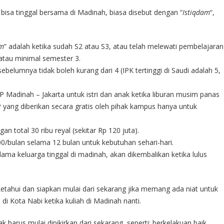
bisa tinggal bersama di Madinah, biasa disebut dengan “
Istiqdam
“,
am
” adalah ketika sudah S2 atau S3, atau telah melewati pembelajaran
atau minimal semester 3.
ebelumnya tidak boleh kurang dari 4 (IPK tertinggi di Saudi adalah 5,
 Madinah – Jakarta untuk istri dan anak ketika liburan musim panas
 PP yang diberikan secara gratis oleh pihak kampus hanya untuk
 total 30 ribu reyal (sekitar Rp 120 juta).
000/bulan selama 12 bulan untuk kebutuhan sehari-hari.
lama keluarga tinggal di madinah, akan dikembalikan ketika lulus
 ketahui dan siapkan mulai dari sekarang jika memang ada niat untuk
di Kota Nabi ketika kuliah di Madinah nanti.
ak harus mulai dipikirkan dari sekarang, seperti: berkelakuan baik,