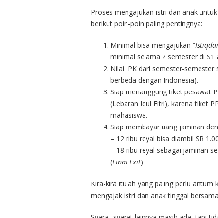
Proses mengajukan istri dan anak untuk 
berikut poin-poin paling pentingnya:
Minimal bisa mengajukan “
Istiqd
minimal selama 2 semester di S1 
Nilai IPK dari semester-semester s
berbeda dengan Indonesia).
Siap menanggung tiket pesawat PP
(Lebaran Idul Fitri), karena tiket
mahasiswa.
Siap membayar uang jaminan dengan
– 12 ribu reyal bisa diambil SR 1.
– 18 ribu reyal sebagai jaminan se
(
Final Exit
).
Kira-kira itulah yang paling perlu antum
mengajak istri dan anak tinggal bersama 
Syarat-syarat lainnya masih ada, tapi tid