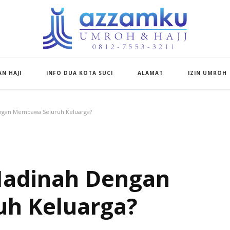
Azzamku Umroh d
UMROH LUXURY PEKANBARU
N HAJI
INFO DUA KOTA SUCI
ALAMAT
IZIN UMROH
engan Membawa Seluruh Keluarga?
 Madinah Dengan
h Keluarga?