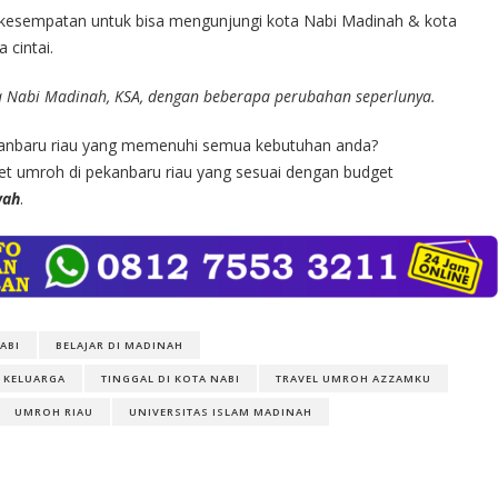
 kesempatan untuk bisa mengunjungi kota Nabi Madinah & kota
cintai.
ta Nabi Madinah, KSA, dengan beberapa perubahan seperlunya.
kanbaru riau yang memenuhi semua kebutuhan anda?
et umroh di pekanbaru riau yang sesuai dengan budget
wah
.
ABI
BELAJAR DI MADINAH
 KELUARGA
TINGGAL DI KOTA NABI
TRAVEL UMROH AZZAMKU
UMROH RIAU
UNIVERSITAS ISLAM MADINAH