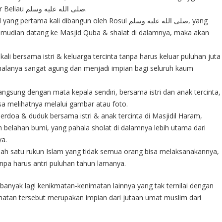
di antara rumah Rosul dan mimbar Beliau صلى الله عليه وسلم.
ama kali dibangun oleh Rosul صلى الله عليه وسلم, yang
kemudian datang ke Masjid Quba & shalat di dalamnya, maka akan
ali bersama istri & keluarga tercinta tanpa harus keluar puluhan juta
ahalanya sangat agung dan menjadi impian bagi seluruh kaum
ngsung dengan mata kepala sendiri, bersama istri dan anak tercinta,
sa melihatnya melalui gambar atau foto.
erdoa & duduk bersama istri & anak tercinta di Masjidil Haram,
uh belahan bumi, yang pahala sholat di dalamnya lebih utama dari
ya.
h satu rukun Islam yang tidak semua orang bisa melaksanakannya,
 tanpa harus antri puluhan tahun lamanya.
banyak lagi kenikmatan-kenimatan lainnya yang tak ternilai dengan
kmatan tersebut merupakan impian dari jutaan umat muslim dari