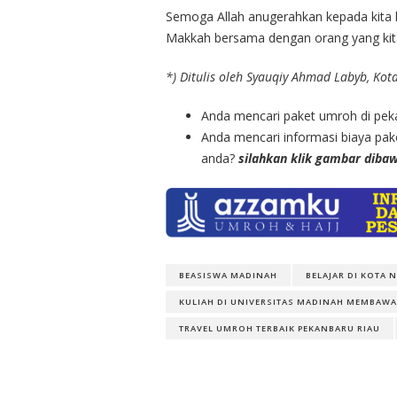
Semoga Allah anugerahkan kepada kita
Makkah bersama dengan orang yang kita 
*) Ditulis oleh Syauqiy Ahmad Labyb, Ko
Anda mencari paket umroh di pe
Anda mencari informasi biaya pak
anda?
silahkan klik gambar diba
BEASISWA MADINAH
BELAJAR DI KOTA N
KULIAH DI UNIVERSITAS MADINAH MEMBAWA
TRAVEL UMROH TERBAIK PEKANBARU RIAU