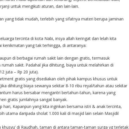
anji untuk mengikuti aturan, dan lain-lain.
 yang tidak mudah, terlebih yang sifatnya materi berupa jaminan
luarga tercinta di kota Nabi, insya allah keringat dan lelah kita
i kenikmatan yang tak terhingga, di antaranya:
upun di berbagai rumah sakit lain dengan gratis, termasuk
 rumah sakit. Padahal jika dihitung, biaya untuk melahirkan di
12 juta – Rp 20 juta).
ment gratis yang disediakan oleh pihak kampus khusus untuk
ka dihitung biaya sewanya sekitar 8-10 ribu reyal/tahun atau sekitar
i antum harus bersabar mengantri bertahun-tahun, karena yang
n gratis jumlahnya sangat banyak.
p hari, Kapanpun yang kita inginkan bersama istri & anak tercinta,
ih utama daripada sholat 1.000 kali di masjid lain selain Masjidil
khusyu’ di Raudhah, taman di antara taman-taman surga yg terletak