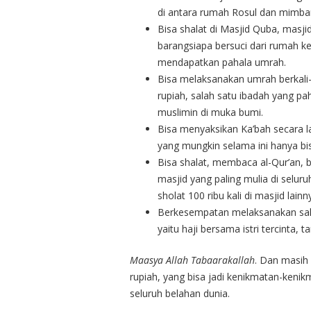
Bisa shalat di Masjid Quba, masjid yang pert
barangsiapa bersuci dari rumah 
mendapatkan pahala umrah.
Bisa melaksanakan umrah berkali-k
rupiah, salah satu ibadah yang p
muslimin di muka bumi.
Bisa menyaksikan Ka’bah secara la
yang mungkin selama ini hanya bi
Bisa shalat, membaca al-Qur’an, b
masjid yang paling mulia di selur
sholat 100 ribu kali di masjid lainn
Berkesempatan melaksanakan sala
yaitu haji bersama istri tercinta,
Maasya Allah Tabaarakallah
. Dan masih 
rupiah, yang bisa jadi kenikmatan-keni
seluruh belahan dunia.