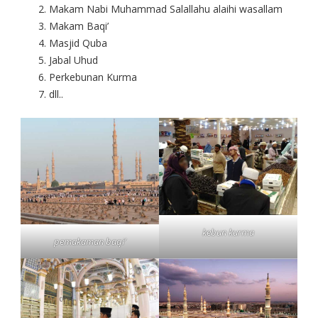
Makam Nabi Muhammad Salallahu alaihi wasallam
Makam Baqi’
Masjid Quba
Jabal Uhud
Perkebunan Kurma
dll..
kebun kurma
pemakaman baqi’