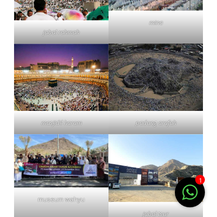
mina
jabal rahmah
masjidil haram
padang arafah
1
museum wahyu
jabal tsur