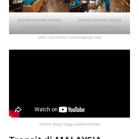
jamaah azzamku sedang
jamaah azzamku sedang
mendengarkan tausiah
menikmati hidangan
photo: dokumentasi azzamku&google map
Fasilitas Ruang Tunggu Jamaah Azzamku