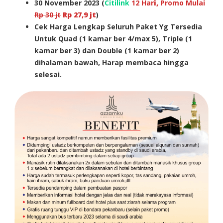
30
November 2023
(
Citilink
12 Har
i,
Promo Mulai
Rp 30 jt
Rp
27,9
jt
)
Cek Harga Lengkap Seluruh Paket Yg Tersedia
Untuk Quad (1 kamar ber 4/max 5), Triple (1
kamar ber 3) dan Double (1 kamar ber 2)
dihalaman bawah, Harap membaca hingga
selesai.