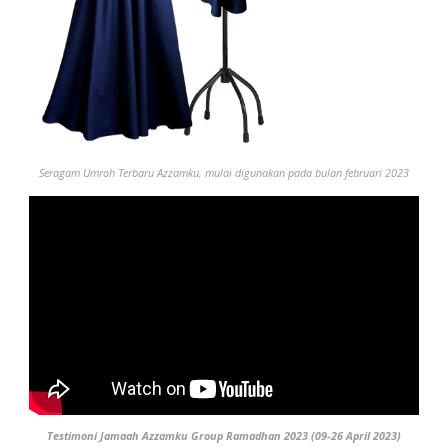
Seragam Umroh
Terbaru
Azzamku, mulai digunakan pada bulan februari 2023
Testimoni Jamaah Azzamku Group Ramadhan 2023 (09-26 April 2023)