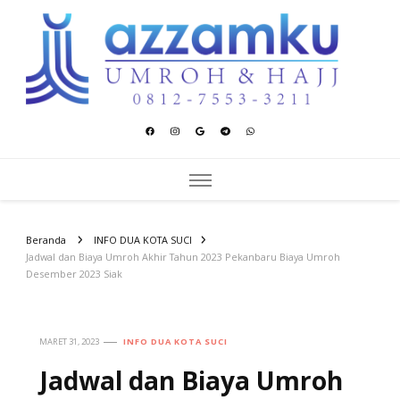
Azzamku Umroh dan Hajj
UMROH LUXURY PEKANBARU
Beranda
INFO DUA KOTA SUCI
Jadwal dan Biaya Umroh Akhir Tahun 2023 Pekanbaru Biaya Umroh
Desember 2023 Siak
MARET 31, 2023
INFO DUA KOTA SUCI
Jadwal dan Biaya Umroh