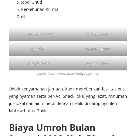
Jabal Uhud
Perkebunan Kurma
dll..
pemakaman baqi’
kebun kurma
raudhoh
masjid nabawi
masjid quba
gunung uhud
photo: dokumentasi azzamku&google map
Untuk kenyamanan jamaah, kami memberikan fasilitas bus
yang nyaman serta ber-Ac, Snack lokal yang lezat, minuman
jus lokal dan air mineral dengan selalu di dampingi oleh
Mutowif atau Guide.
Biaya Umroh Bulan