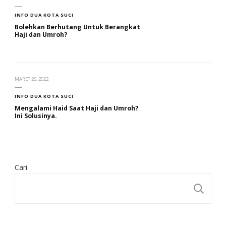
INFO DUA KOTA SUCI
Bolehkan Berhutang Untuk Berangkat
Haji dan Umroh?
MARET 26, 2022
INFO DUA KOTA SUCI
Mengalami Haid Saat Haji dan Umroh?
Ini Solusinya.
Cari
CA