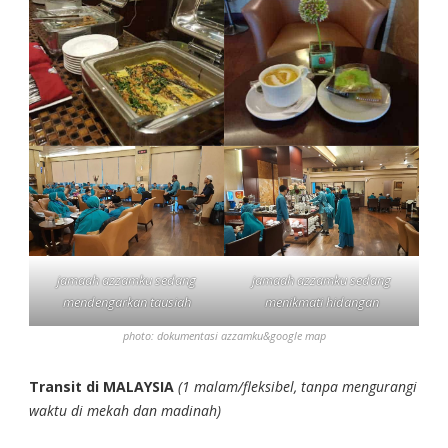
jamaah azzamku sedang
jamaah azzamku sedang
mendengarkan tausiah
menikmati hidangan
photo: dokumentasi azzamku&google map
Transit di MALAYSIA
(1 malam/fleksibel, tanpa mengurangi
waktu di mekah dan madinah)