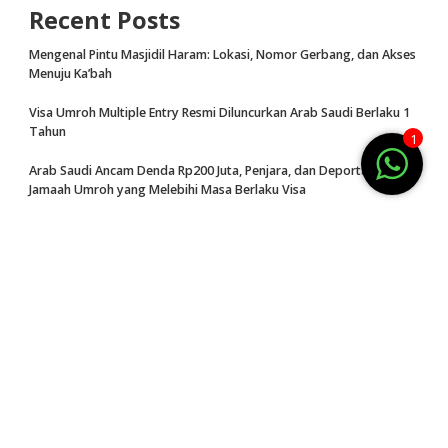
Recent Posts
Mengenal Pintu Masjidil Haram: Lokasi, Nomor Gerbang, dan Akses
Menuju Ka’bah
Visa Umroh Multiple Entry Resmi Diluncurkan Arab Saudi Berlaku 1
Tahun
1
Arab Saudi Ancam Denda Rp200 Juta, Penjara, dan Deportasi bagi
Jamaah Umroh yang Melebihi Masa Berlaku Visa
Rahasia Sejuknya Masjidil Haram, Sistem Pendingin Raksasa
Berkapasitas 155.000 Ton
Biaya dan Jadwal Umroh Plus Turki 2026 Kabupaten Kampar Kota
Bangkinang
Categories
ALAMAT