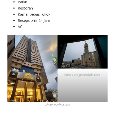
Parkir
Restoran
Kamar bebas rokok
Resepsionis 24 Jam
AC
view dari jendela kamar
photo: booking.com