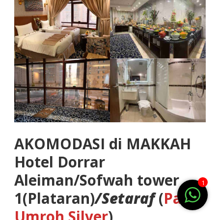
AKOMODASI di MAKKAH
Hotel Dorrar
Aleiman/Sofwah tower
1
1(Plataran)
/Setaraf
(
Paket
Umroh Silver
)