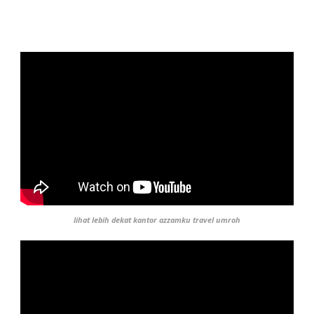
lihat lebih dekat kantor azzamku travel umroh