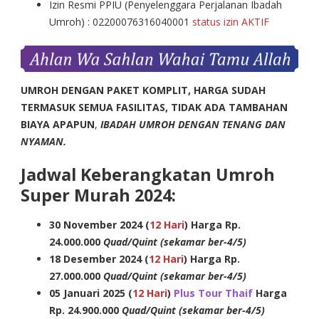
Izin Resmi PPIU (Penyelenggara Perjalanan Ibadah
Umroh) : 02200076316040001
status izin AKTIF
UMROH DENGAN PAKET KOMPLIT, HARGA SUDAH
TERMASUK SEMUA FASILITAS, TIDAK ADA TAMBAHAN
BIAYA APAPUN
,
IBADAH UMROH DENGAN TENANG DAN
NYAMAN.
Jadwal Keberangkatan Umroh
Super Murah 2024:
30 November 2024 (
12 Hari
)
Harga Rp.
24.000.000
Quad/Quint (sekamar ber-4/5)
18 Desember 2024 (
12 Hari
) Harga Rp.
27.000.000
Quad/Quint (sekamar ber-4/5)
05 Januari 2025 (
12 Hari
)
Plus Tour Thaif
Harga
Rp. 24.900.000
Quad/Quint (sekamar ber-4/5)