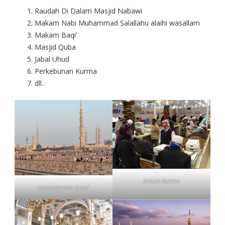
Raudah Di Dalam Masjid Nabawi
Makam Nabi Muhammad Salallahu alaihi wasallam
Makam Baqi’
Masjid Quba
Jabal Uhud
Perkebunan Kurma
dll..
kebun kurma
pemakaman baqi’