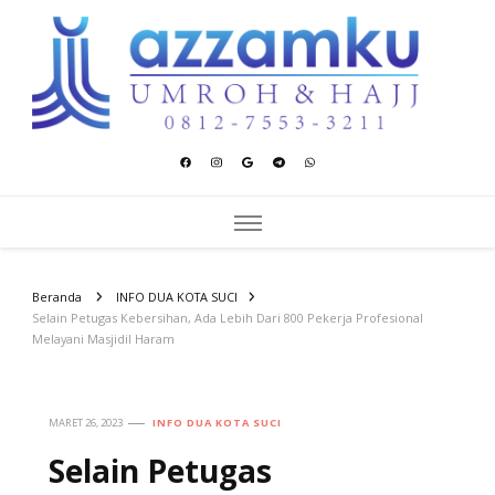
Azzamku Umroh dan Hajj
UMROH LUXURY PEKANBARU
Beranda
INFO DUA KOTA SUCI
Selain Petugas Kebersihan, Ada Lebih Dari 800 Pekerja Profesional
Melayani Masjidil Haram
MARET 26, 2023
INFO DUA KOTA SUCI
Selain Petugas