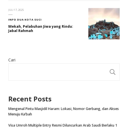
JULI 17, 2025
INFO DUA KOTA SUCI
Mekah, Pelabuhan Jiwa yang Rindu:
Jabal Rahmah
Cari
CA
Recent Posts
Mengenal Pintu Masjidil Haram: Lokasi, Nomor Gerbang, dan Akses
Menuju Ka’bah
Visa Umroh Multiple Entry Resmi Diluncurkan Arab Saudi Berlaku 1