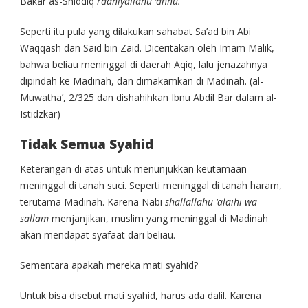
Bakar as-Shiddiq
radhiyallahu ‘anhu.
Seperti itu pula yang dilakukan sahabat Sa’ad bin Abi
Waqqash dan Said bin Zaid. Diceritakan oleh Imam Malik,
bahwa beliau meninggal di daerah Aqiq, lalu jenazahnya
dipindah ke Madinah, dan dimakamkan di Madinah. (al-
Muwatha’, 2/325 dan dishahihkan Ibnu Abdil Bar dalam al-
Istidzkar)
Tidak Semua Syahid
Keterangan di atas untuk menunjukkan keutamaan
meninggal di tanah suci. Seperti meninggal di tanah haram,
terutama Madinah. Karena Nabi
shallallahu ‘alaihi wa
sallam
menjanjikan, muslim yang meninggal di Madinah
akan mendapat syafaat dari beliau.
Sementara apakah mereka mati syahid?
Untuk bisa disebut mati syahid, harus ada dalil. Karena