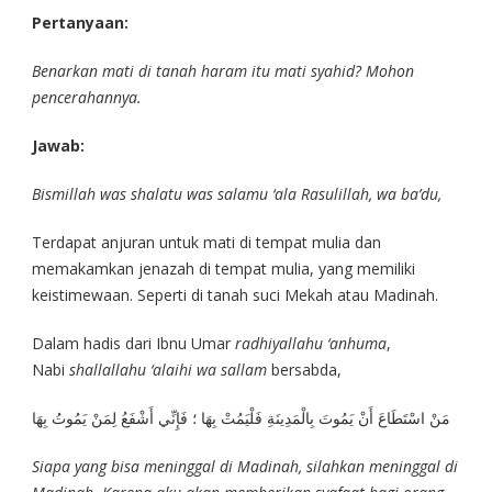
Pertanyaan:
Benarkan mati di tanah haram itu mati syahid? Mohon
pencerahannya.
Jawab:
Bismillah was shalatu was salamu ‘ala Rasulillah, wa ba’du,
Terdapat anjuran untuk mati di tempat mulia dan
memakamkan jenazah di tempat mulia, yang memiliki
keistimewaan. Seperti di tanah suci Mekah atau Madinah.
Dalam hadis dari Ibnu Umar
radhiyallahu ‘anhuma
,
Nabi
shallallahu ‘alaihi wa sallam
bersabda,
مَنْ اسْتَطَاعَ أَنْ يَمُوتَ بِالْمَدِينَةِ فَلْيَمُتْ بِهَا ؛ فَإِنِّي أَشْفَعُ لِمَنْ يَمُوتُ بِهَا
Siapa yang bisa meninggal di Madinah, silahkan meninggal di