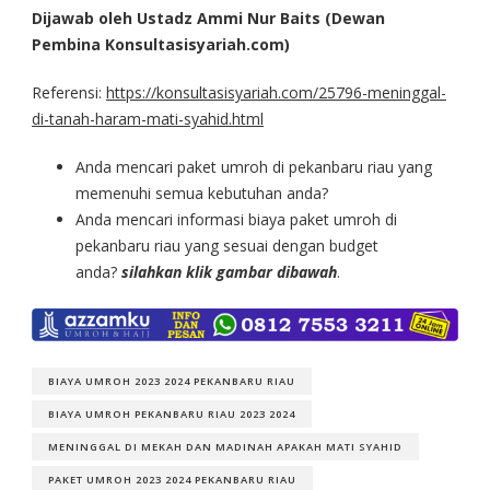
Dijawab oleh Ustadz Ammi Nur Baits (Dewan
Pembina Konsultasisyariah.com)
Referensi:
https://konsultasisyariah.com/25796-meninggal-
di-tanah-haram-mati-syahid.html
Anda mencari paket umroh di pekanbaru riau yang
memenuhi semua kebutuhan anda?
Anda mencari informasi biaya paket umroh di
pekanbaru riau yang sesuai dengan budget
anda?
silahkan klik gambar dibawah
.
BIAYA UMROH 2023 2024 PEKANBARU RIAU
BIAYA UMROH PEKANBARU RIAU 2023 2024
MENINGGAL DI MEKAH DAN MADINAH APAKAH MATI SYAHID
PAKET UMROH 2023 2024 PEKANBARU RIAU