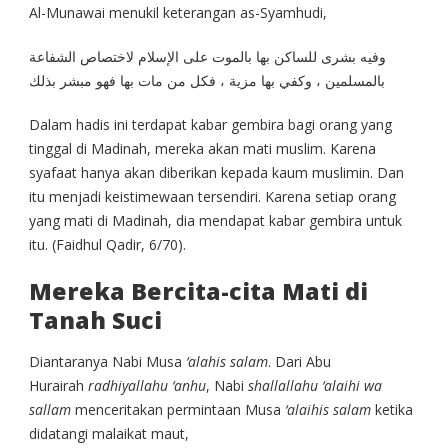
Al-Munawai menukil keterangan as-Syamhudi,
وفيه بشرى للساكن بها بالموت على الإسلام لاختصاص الشفاعة
بالمسلمين ، وكفي بها مزية ، فكل من مات بها فهو مبشر بذلك
Dalam hadis ini terdapat kabar gembira bagi orang yang
tinggal di Madinah, mereka akan mati muslim. Karena
syafaat hanya akan diberikan kepada kaum muslimin. Dan
itu menjadi keistimewaan tersendiri. Karena setiap orang
yang mati di Madinah, dia mendapat kabar gembira untuk
itu. (Faidhul Qadir, 6/70).
Mereka Bercita-cita Mati di
Tanah Suci
Diantaranya Nabi Musa
‘alahis salam
. Dari Abu
Hurairah
radhiyallahu ‘anhu
, Nabi
shallallahu ‘alaihi wa
sallam
menceritakan permintaan Musa
‘alaihis salam
ketika
didatangi malaikat maut,