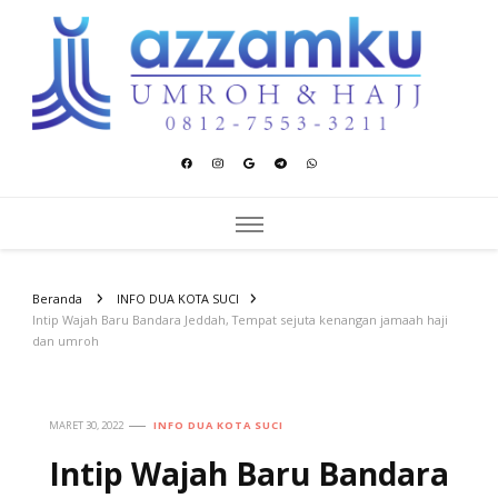
Azzamku Umroh dan Hajj
UMROH LUXURY PEKANBARU
Beranda
INFO DUA KOTA SUCI
Intip Wajah Baru Bandara Jeddah, Tempat sejuta kenangan jamaah haji
dan umroh
MARET 30, 2022
INFO DUA KOTA SUCI
Intip Wajah Baru Bandara