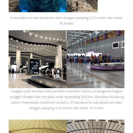
Di bandara ini ada akuarium ikan dengan panjang 5,13 meter dan lebar
10 meter
megaproyek bandara baru Jeddah memiliki sistem penanganan bagasi
canggih dengan ban berjalan total sepanjang 34,6 km. Bandara didukung
sistem keamanan multilevel terbaru. Di bandara ini ada akuarium ikan
dengan panjang 5,13 meter dan lebar 10 meter