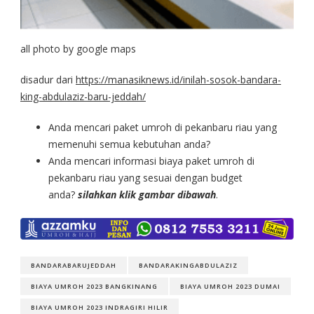
all photo by google maps
disadur dari
https://manasiknews.id/inilah-sosok-bandara-
king-abdulaziz-baru-jeddah/
Anda mencari paket umroh di pekanbaru riau yang
memenuhi semua kebutuhan anda?
Anda mencari informasi biaya paket umroh di
pekanbaru riau yang sesuai dengan budget
anda?
silahkan klik gambar dibawah
.
BANDARABARUJEDDAH
BANDARAKINGABDULAZIZ
BIAYA UMROH 2023 BANGKINANG
BIAYA UMROH 2023 DUMAI
BIAYA UMROH 2023 INDRAGIRI HILIR