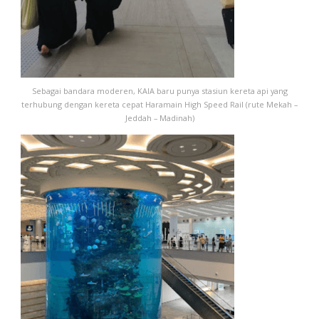
Sebagai bandara moderen, KAIA baru punya stasiun kereta api yang
terhubung dengan kereta cepat Haramain High Speed ​​Rail (rute Mekah –
Jeddah – Madinah)