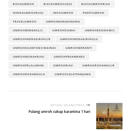
BIAYAUMROH
BIAYAUMROH2022
BIAYAUMROHRIAU
HARGAUMROHRIAU
INFOUMROH
PAKETUMROH
TRAVELUMROH
UMROHBANGKINANG
UMROHBENGKALIS
UMROHDUMAI
UMROHEKONOMIS
UMROHINDRAGIRIHILIR
UMROHINDRAGIRIHULU
UMROHKUANTANSINGINGI
UMROHMERANTI
UMROHMURAHRIAU
UMROHPEKANBARU
UMROHPELALAWAN
UMROHRIAU
UMROHROKANHILIR
UMROHROKANHULU
UMROHSELATPANJANG
ARTIKEL SELANJUTNYA
Pulang umroh cukup karantina 1 hari