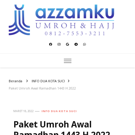
Azzamku Umroh dan Hajj
UMROH LUXURY PEKANBARU
Beranda
INFO DUA KOTA SUCI
Paket Umroh Awal Ramadhan 1443 H 2022
MARET 18, 2022
INFO DUA KOTA SUCI
Paket Umroh Awal
Ramadhan 1443 H 2022