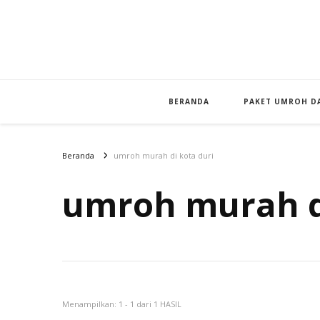
BERANDA
PAKET UMROH DA
Beranda
umroh murah di kota duri
umroh murah di
Menampilkan: 1 - 1 dari 1 HASIL