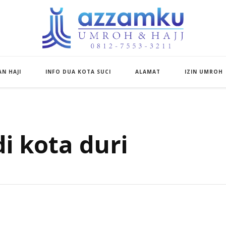
Azzamku Umroh d
UMROH LUXURY PEKANBARU
N HAJI
INFO DUA KOTA SUCI
ALAMAT
IZIN UMROH
 kota duri