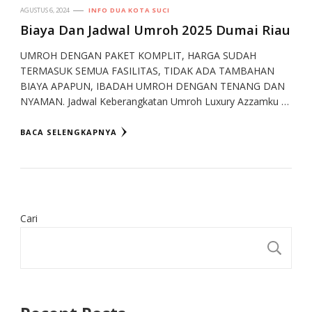
AGUSTUS 6, 2024
INFO DUA KOTA SUCI
Biaya Dan Jadwal Umroh 2025 Dumai Riau
UMROH DENGAN PAKET KOMPLIT, HARGA SUDAH
TERMASUK SEMUA FASILITAS, TIDAK ADA TAMBAHAN
BIAYA APAPUN, IBADAH UMROH DENGAN TENANG DAN
NYAMAN. Jadwal Keberangkatan Umroh Luxury Azzamku …
BACA SELENGKAPNYA
Cari
CA