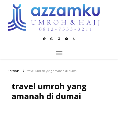
Azzamku Umroh dan Hajj
UMROH LUXURY PEKANBARU
Beranda
travel umroh yang amanah di dumai
travel umroh yang
amanah di dumai