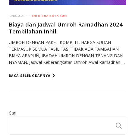
JUNI 6, 2023
INFO DUA KOTA SUCI
Biaya dan Jadwal Umroh Ramadhan 2024
Tembilahan Inhil
UMROH DENGAN PAKET KOMPLIT, HARGA SUDAH
TERMASUK SEMUA FASILITAS, TIDAK ADA TAMBAHAN
BIAYA APAPUN, IBADAH UMROH DENGAN TENANG DAN
NYAMAN. Jadwal Keberangkatan Umroh Awal Ramadhan …
BACA SELENGKAPNYA
Cari
CA