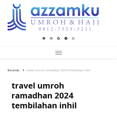
Azzamku Umroh dan Hajj
UMROH LUXURY PEKANBARU
Beranda
travel umroh ramadhan 2024 tembilahan inhil
travel umroh
ramadhan 2024
tembilahan inhil