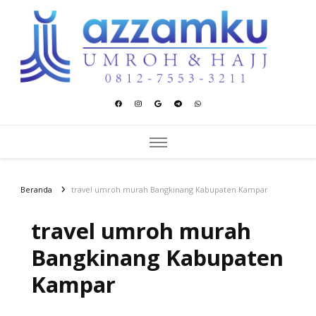
Azzamku Umroh dan Hajj
UMROH LUXURY PEKANBARU
Beranda
travel umroh murah Bangkinang Kabupaten Kampar
travel umroh murah
Bangkinang Kabupaten
Kampar