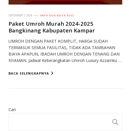
SEPTEMBER 7, 2024
INFO DUA KOTA SUCI
Paket Umroh Murah 2024-2025
Bangkinang Kabupaten Kampar
UMROH DENGAN PAKET KOMPLIT, HARGA SUDAH
TERMASUK SEMUA FASILITAS, TIDAK ADA TAMBAHAN
BIAYA APAPUN, IBADAH UMROH DENGAN TENANG DAN
NYAMAN. Jadwal Keberangkatan Umroh Luxury Azzamku …
BACA SELENGKAPNYA
Cari
CA